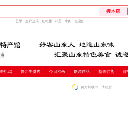
芒果
生鲜企采
粑粑柑
鸡蛋
牛肉
低温奶
鲜扒鸡
鲁西牛腱肉
今日秒杀
馈赠佳品
坚果炒货
佐
努力加载中，请稍后...