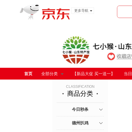
更多导航
服装城
食品
金融
首页
全部分类
【新品大促 买一送一】
当日
CLASSIFICATION
商品分类
今日秒杀
德州扒鸡