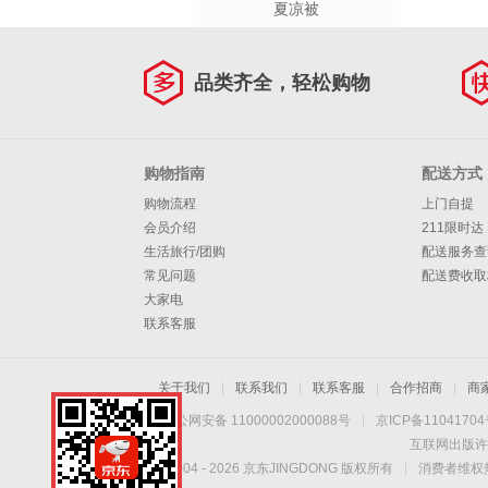
夏凉被
品类齐全，轻松购物
购物指南
配送方式
购物流程
上门自提
会员介绍
211限时达
生活旅行/团购
配送服务查
常见问题
配送费收取
大家电
联系客服
关于我们
|
联系我们
|
联系客服
|
合作招商
|
商
京公网安备 11000002000088号
|
京ICP备1104170
互联网出版许
Copyright © 2004 -
2026
京东JINGDONG 版权所有
|
消费者维权热