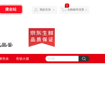
0
我的京东
去购物车结算
餐熟食
香肠火腿