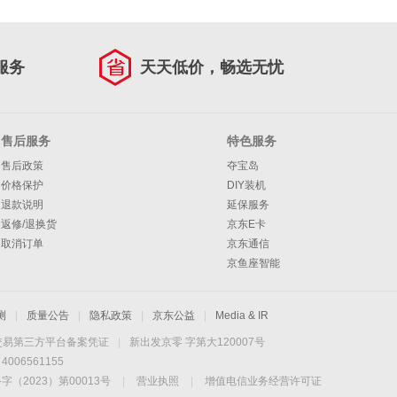
服务
天天低价，畅选无忧
售后服务
特色服务
售后政策
夺宝岛
价格保护
DIY装机
退款说明
延保服务
返修/退换货
京东E卡
取消订单
京东通信
京鱼座智能
测
|
质量公告
|
隐私政策
|
京东公益
|
Media & IR
交易第三方平台备案凭证
|
新出发京零 字第大120007号
06561155
2023）第00013号
|
营业执照
|
增值电信业务经营许可证