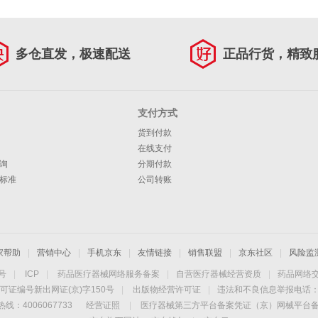
多仓直发，极速配送
正品行货，精致
支付方式
货到付款
在线支付
询
分期付款
标准
公司转账
家帮助
|
营销中心
|
手机京东
|
友情链接
|
销售联盟
|
京东社区
|
风险监
4号
|
ICP
|
药品医疗器械网络服务备案
|
自营医疗器械经营资质
|
药品网络
可证编号新出网证(京)字150号
|
出版物经营许可证
|
违法和不良信息举报电话：40
线：4006067733
经营证照
|
医疗器械第三方平台备案凭证（京）网械平台备字（