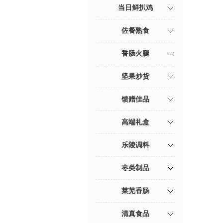
当日鲜扒鸡
佐餐熟食
香肠火腿
坚果炒货
馈赠佳品
高端礼盒
乐陵调料
枣类制品
莱芜香肠
清真食品