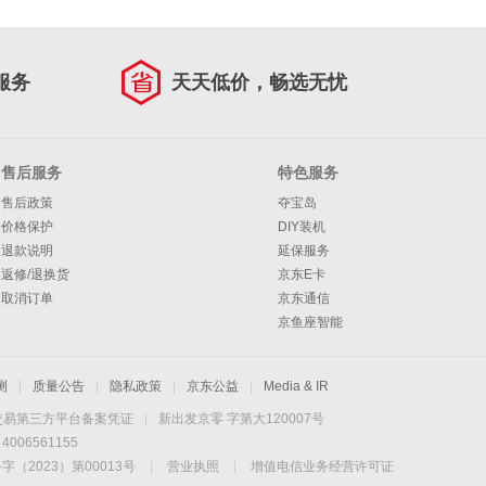
服务
天天低价，畅选无忧
售后服务
特色服务
售后政策
夺宝岛
价格保护
DIY装机
退款说明
延保服务
返修/退换货
京东E卡
取消订单
京东通信
京鱼座智能
测
|
质量公告
|
隐私政策
|
京东公益
|
Media & IR
交易第三方平台备案凭证
|
新出发京零 字第大120007号
06561155
2023）第00013号
|
营业执照
|
增值电信业务经营许可证