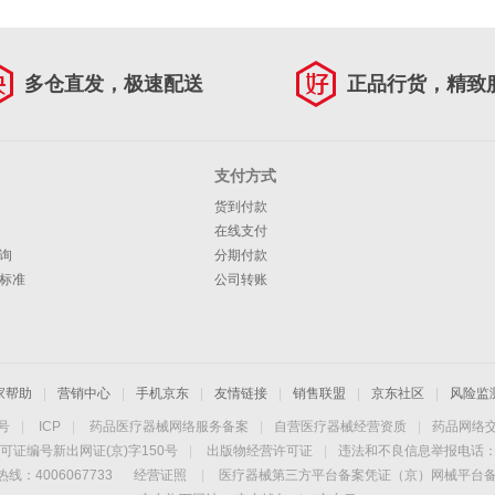
多仓直发，极速配送
正品行货，精致
支付方式
货到付款
在线支付
询
分期付款
标准
公司转账
家帮助
|
营销中心
|
手机京东
|
友情链接
|
销售联盟
|
京东社区
|
风险监
4号
|
ICP
|
药品医疗器械网络服务备案
|
自营医疗器械经营资质
|
药品网络
可证编号新出网证(京)字150号
|
出版物经营许可证
|
违法和不良信息举报电话：40
线：4006067733
经营证照
|
医疗器械第三方平台备案凭证（京）网械平台备字（