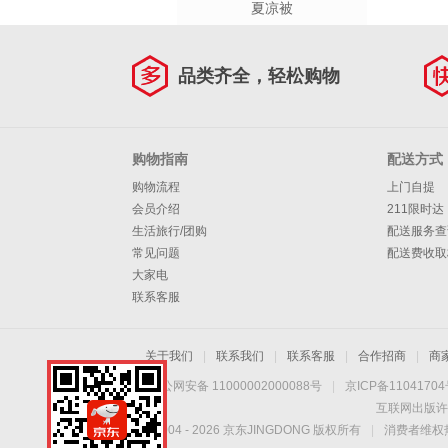
夏凉被
品类齐全，轻松购物
购物指南
配送方式
购物流程
上门自提
会员介绍
211限时达
生活旅行/团购
配送服务查
常见问题
配送费收取
大家电
联系客服
关于我们
|
联系我们
|
联系客服
|
合作招商
|
商
京公网安备 11000002000088号
|
京ICP备1104170
互联网出版许
Copyright © 2004 -
2026
京东JINGDONG 版权所有
|
消费者维权热