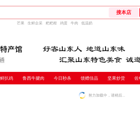
芒果
生鲜企采
粑粑柑
鸡蛋
牛肉
低温奶
鲜扒鸡
鲁西牛腱肉
今日秒杀
馈赠佳品
坚果炒货
佐
努力加载中，请稍后...