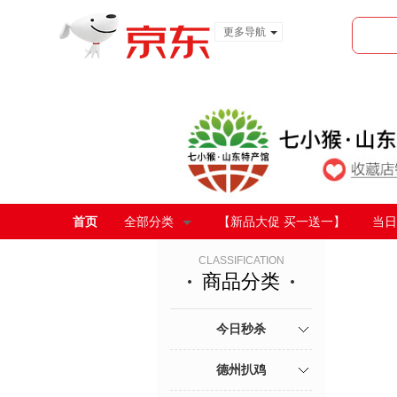
更多导航
服装城
食品
金融
首页
全部分类
【新品大促 买一送一】
当日
CLASSIFICATION
商品分类
今日秒杀
德州扒鸡