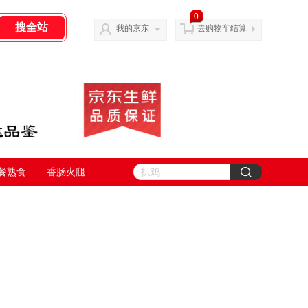
0
我的京东
去购物车结算
餐熟食
香肠火腿