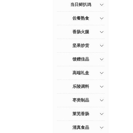
当日鲜扒鸡
佐餐熟食
香肠火腿
坚果炒货
馈赠佳品
高端礼盒
乐陵调料
枣类制品
莱芜香肠
清真食品